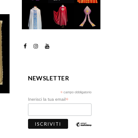
NEWSLETTER
*
campo obbligatorio
*
Inerisci la tua email