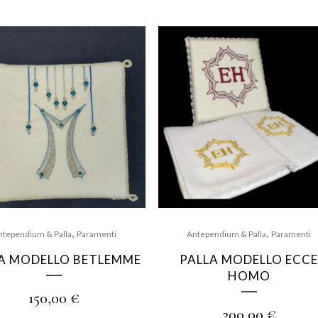
,
,
ntependium & Palla
Paramenti
Antependium & Palla
Paramenti
A MODELLO BETLEMME
PALLA MODELLO ECC
HOMO
150,00
€
200,00
€