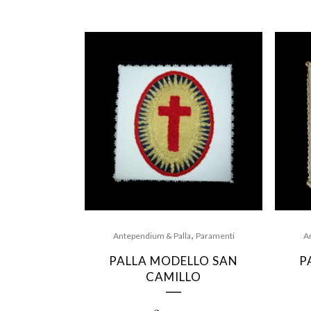
,
Antependium & Palla
Paramenti
A
PALLA MODELLO SAN
P
CAMILLO