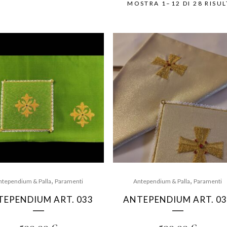
MOSTRA 1–12 DI 28 RISUL
,
,
ntependium & Palla
Paramenti
Antependium & Palla
Paramenti
TEPENDIUM ART. 033
ANTEPENDIUM ART. 0