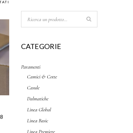
TATI
CATEGORIE
Paramenti
Camici & Cotte
Casule
Dalmatiche
Linea Global
38
Linea Basic
Linea Premiere