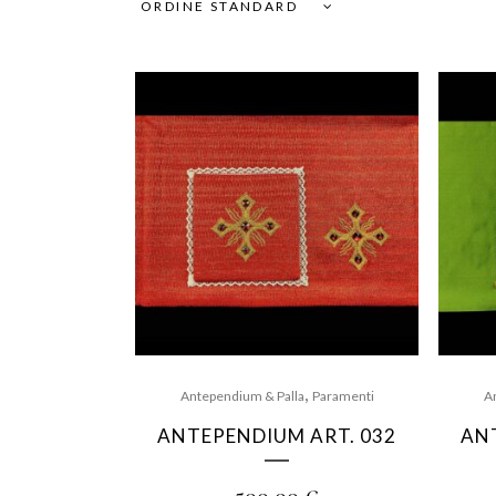
ORDINE STANDARD
,
Antependium & Palla
Paramenti
A
ANTEPENDIUM ART. 032
AN