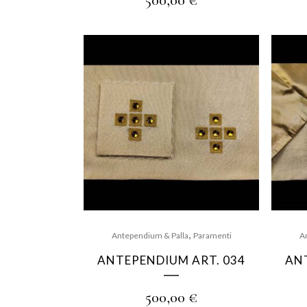
500,00
€
,
Antependium & Palla
Paramenti
A
ANTEPENDIUM ART. 034
AN
500,00
€