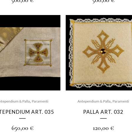
500,00
€
500,00
€
,
,
ntependium & Palla
Paramenti
Antependium & Palla
Paramenti
TEPENDIUM ART. 035
PALLA ART. 032
650,00
€
120,00
€