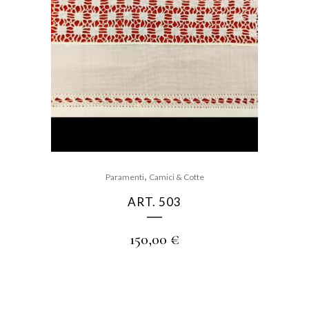
,
Paramenti
Camici & Cotte
ART. 503
150,00
€