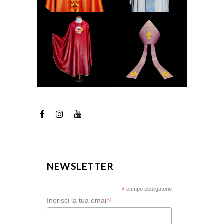
NEWSLETTER
*
campo obbligatorio
*
Inerisci la tua email