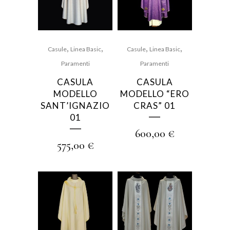
,
,
,
,
Casule
Linea Basic
Casule
Linea Basic
Paramenti
Paramenti
CASULA
CASULA
MODELLO
MODELLO “ERO
SANT’IGNAZIO
CRAS” 01
01
600,00
€
575,00
€