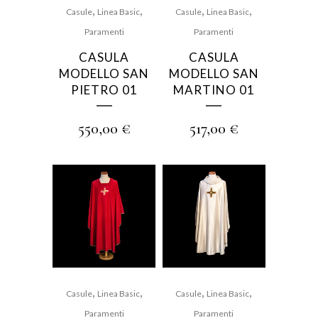
,
,
,
,
Casule
Linea Basic
Casule
Linea Basic
Paramenti
Paramenti
CASULA
CASULA
MODELLO SAN
MODELLO SAN
PIETRO 01
MARTINO 01
550,00
€
517,00
€
,
,
,
,
Casule
Linea Basic
Casule
Linea Basic
Paramenti
Paramenti