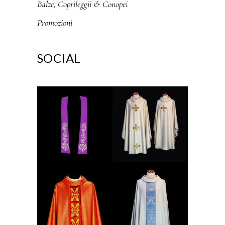
Balze, Coprileggii & Conopei
Promozioni
SOCIAL