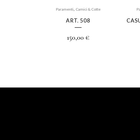
,
Paramenti
Camici & Cotte
P
ART. 508
CAS
150,00
€