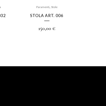
,
a
Paramenti
Stole
032
STOLA ART. 006
150,00
€