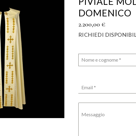
PIVIALE MO
DOMENICO
2.200,00
€
RICHIEDI DISPONIBI
Nome e cognome
*
Email
*
Messaggio