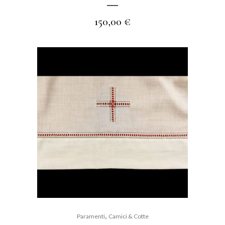
150,00
€
,
Paramenti
Camici & Cotte