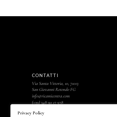
CONTATTI
Via Santa Vittoria, 10, 71013
San Giovanni Rotondo FG
info@ricamicentra.com
(+39) 348 90 17 978
(+39) 0882 45 13 67
Privacy Policy