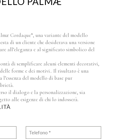
DELLO PALMÆ
Palmæ Cordaque”, una variante del modello
iesta di un cliente che desiderava una versione
are all’eleganza e al significato simbolico del
ontà di semplificare alcuni elementi decorativi,
lle forme e dei motivi.. Il risultato è una
va l’essenza del modello di base pur
brietà.
so il dialogo e la personalizzazione, sia
etto alle esigenze di chi lo indosserà.
LITÀ
Telefono
*