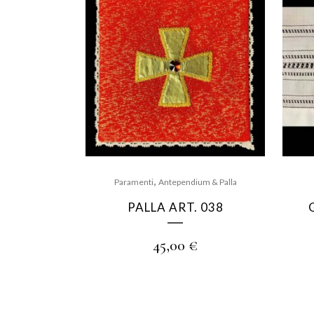
,
Paramenti
Antependium & Palla
PALLA ART. 038
45,00
€