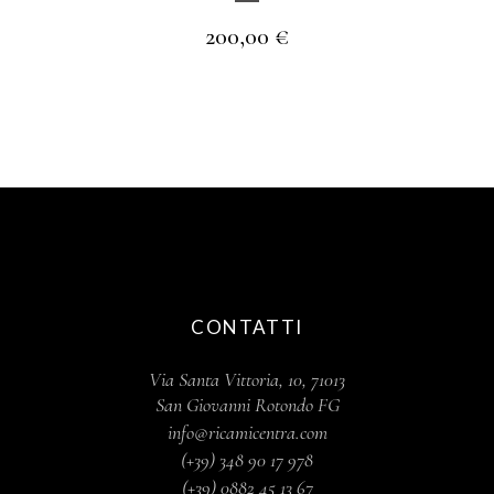
200,00
€
CONTATTI
Via Santa Vittoria, 10, 71013
San Giovanni Rotondo FG
info@ricamicentra.com
(+39) 348 90 17 978
(+39) 0882 45 13 67