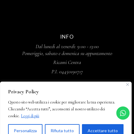
INFO
Dal lunedì al venerdì: 9:00 - 13:00
Pomeriggio, sabato e domenica su appuntamento
Ricami Centra
P.I. 04450190717
Privacy Policy
Questo sito web utilizza i cookie per migliorare la tua esperienza.
Cliccando “Accetta tutti”, acconsenti al nostro utilizzo dei
cookie.
Leggi di più
IT
HOME
AZIENDA
PRIVACY POLICY
Personalizza
Rifiuta tutto
Accettare tutto