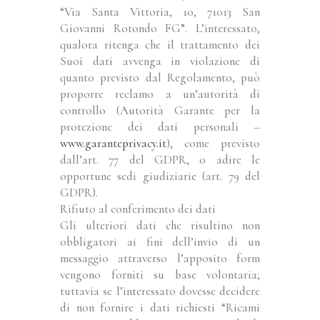
“Via Santa Vittoria, 10, 71013 San
Giovanni Rotondo FG”. L’interessato,
qualora ritenga che il trattamento dei
Suoi dati avvenga in violazione di
quanto previsto dal Regolamento, può
proporre reclamo a un’autorità di
controllo (Autorità Garante per la
protezione dei dati personali –
www.garanteprivacy.it
), come previsto
dall’art. 77 del GDPR, o adire le
opportune sedi giudiziarie (art. 79 del
GDPR).
Rifiuto al conferimento dei dati
Gli ulteriori dati che risultino non
obbligatori ai fini dell’invio di un
messaggio attraverso l’apposito form
vengono forniti su base volontaria;
tuttavia se l’interessato dovesse decidere
di non fornire i dati richiesti “Ricami