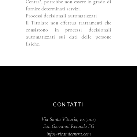
Centra”, potrebbe non essere in grado di
fornire determinati servizi.
Processi decisionali automatizzati
Il Titolare non effettua trattamenti che
consistono in processi decisionali
automatizzati sui dati delle persone
fisiche.
CONTATTI
Via Santa Vittoria, 10, 71013
San Giovanni Rotondo FG
info@ricamicentra.com