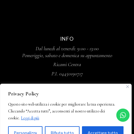
INFO
Dal lunedì al venerdì: 9:00 - 13:00
Pomeriggio, sabato e domenica su appuntamento
Ricami Centra
P.I. 04450190717
Privacy Policy
Questo sito web utilizza i cookie per migliorare la tua esperienza.
Cliccando “Accetta tutti”, acconsenti al nostro utilizzo dei
cookie.
Leggi di più
IT
HOME
AZIENDA
PRIVACY POLICY
Personalizza
Rifiuta tutto
Accettare tutto